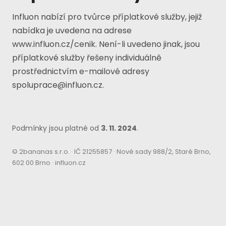
Influon nabízí pro tvůrce příplatkové služby, jejiž
nabídka je uvedena na adrese
www.influon.cz/cenik
. Není-li uvedeno jinak, jsou
příplatkové služby řešeny individuálně
prostřednictvím e-mailové adresy
spoluprace@influon.cz
.
Podmínky jsou platné od
3. 11. 2024
.
© 2bananas s.r.o. · IČ 21255857 · Nové sady 988/2, Staré Brno,
602 00 Brno ·
influon.cz