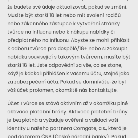
že budete své údaje aktualizovat, pokud se změní.
Musíte být starší 18 let nebo mít svolení rodičů
nebo zákonného zástupce k vytvoření stránky
tvůrce na Influonu nebo k nákupu nabídky či
předplatného na Influonu. Abyste se mohli přihlásit
k odběru tvůrce pro dospělé/18+ nebo si zakoupit
nabídku související s takovým tvůrcem, musíte být
starší 18 let. Jste odpovědní za vše, co se stane,
když je kdokoli přihlášen k vašemu účtu, stejně jako
za zabezpečení účtu. Pokud se domníváte, že byl
váš účet prolomen, okamžitě nás kontaktujte.
Účet Tvůrce se stává aktivním až v okamžiku plné
aktivace platební brány. Aktivace platební brány
je bezplatná a vyžaduje ověření a validaci vaší
identity u našeho partnera Comgate, a.s., která je
pod dozorem ČNB (České národní banky). Pokud